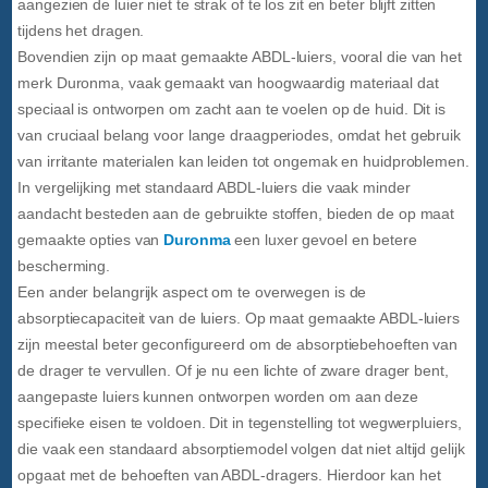
aangezien de luier niet te strak of te los zit en beter blijft zitten
tijdens het dragen.
Bovendien zijn op maat gemaakte ABDL-luiers, vooral die van het
merk Duronma, vaak gemaakt van hoogwaardig materiaal dat
speciaal is ontworpen om zacht aan te voelen op de huid. Dit is
van cruciaal belang voor lange draagperiodes, omdat het gebruik
van irritante materialen kan leiden tot ongemak en huidproblemen.
In vergelijking met standaard ABDL-luiers die vaak minder
aandacht besteden aan de gebruikte stoffen, bieden de op maat
gemaakte opties van
Duronma
een luxer gevoel en betere
bescherming.
Een ander belangrijk aspect om te overwegen is de
absorptiecapaciteit van de luiers. Op maat gemaakte ABDL-luiers
zijn meestal beter geconfigureerd om de absorptiebehoeften van
de drager te vervullen. Of je nu een lichte of zware drager bent,
aangepaste luiers kunnen ontworpen worden om aan deze
specifieke eisen te voldoen. Dit in tegenstelling tot wegwerpluiers,
die vaak een standaard absorptiemodel volgen dat niet altijd gelijk
opgaat met de behoeften van ABDL-dragers. Hierdoor kan het