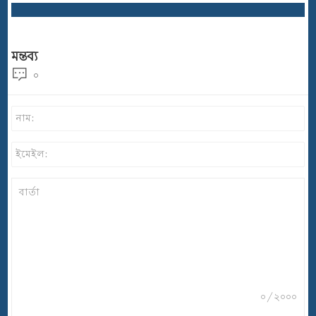
মন্তব্য
০
০/২০০০