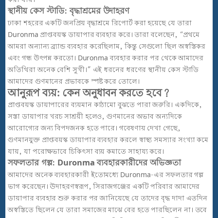
করা যায়।
স্থানীয় কেস স্টাডি: বৃদ্ধাশ্রমের উদাহরণ
ঢাকা শহরের একটি জনপ্রিয় বৃদ্ধাশ্রমে রিপোর্ট করা হয়েছে যে তারা
Duronma প্রাপ্তবয়স্ক ডায়াপার ব্যবহার করে। তারা বলেছেন, “প্রথমে
আমরা অন্যান্য ব্র্যান্ড ব্যবহার করেছিলাম, কিন্তু সেগুলো ছিল অস্বস্তিকর
এবং গন্ধ উৎপন্ন করতো। Duronma ব্যবহার করার পর থেকে আমাদের
অতিথিরা অনেক বেশি সুখী।” এই ধরনের ধরণের স্থানীয় কেস স্টাডি
আমাদের গুণমানের প্রভাবকে স্পষ্ট করে তোলে।
আনুরূপ ব্যয়: কেন অনুধাবন করতে হবে?
প্রাপ্তবয়স্ক ডায়াপারের ব্যয়মান কাঠামো বুঝতে পারা জরুরি। একদিকে,
সস্তা ডায়াপার খরচ সাশ্রয়ী হলেও, গুণমানের অভাব অন্যদিকে
আরোগ্যের জন্য বিপদজনক হতে পারে। গবেষণায় দেখা গেছে,
গুণমানযুক্ত প্রাপ্তবয়স্ক ডায়াপার ব্যবহার করলে স্বাস্থ্য সমস্যার সংখ্যা কমে
যায়, যা পরোক্ষভাবে চিকিৎসা ব্যয় কমাতে সাহায্য করে।
সফলতার গল্প: Duronma ব্যবহারকারীদের অভিজ্ঞতা
আমাদের অনেক ব্যবহারকারী ইতোমধ্যে Duronma-এর সফলতার গল্প
ভাগ করেছেন। উদাহরণস্বরূপ, সিরাজগঞ্জের একটি পরিবার আমাদের
ডায়াপার ব্যবহার শুরু করার পর জানিয়েছে যে তাদের বৃদ্ধ দাদা এতদিন
অস্বস্তিতে ছিলেন যে তারা সমাজের মাঝে বের হতে পারছিলেন না। তবে