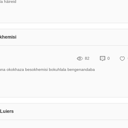
da häireid
khemisi
82
0
funa okokhaza besokhemisi bokuhlala bengenandaba
Luiers