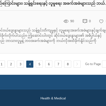
ဆိုင်ဝယ်ခွေးနူးများ သို့မဟုတ် အဓိပ္ပါယ်နှင
90
0
ုင်ဝယ်ခွေးနူးများသည် သန့်ရှင်းတိကျမှုနှင့် လူမှုရေးအခက်အခဲများနှင့်ချက်ချင
်လိုက်ပါသည်။ ဤဆောင်းပါးတွင် ဆိုင်ဝယ်ခွေးနူးများ၏ အဓိပ္ပါယ်နှင့်
သည် ဘာသာလူမှုနဲ့ ဘဝအခက်အခဲများကို ဘယ်လိုအထိခိုက်နိူင်သည်ကို
Go to Page
1
2
3
4
5
6
7
8
Health & Medical