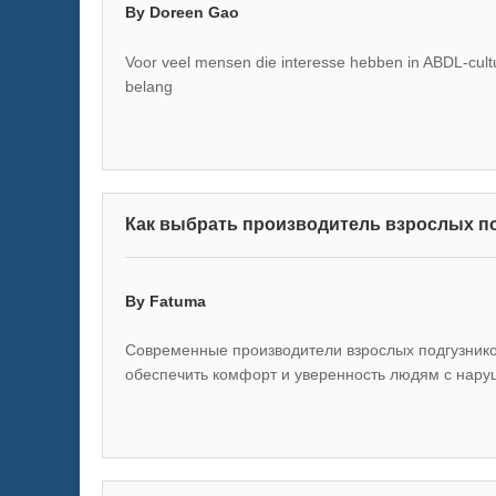
By Doreen Gao
Voor veel mensen die interesse hebben in ABDL-cultu
belang
Как выбрать производитель взрослых п
By Fatuma
Современные производители взрослых подгузнико
обеспечить комфорт и уверенность людям с нар