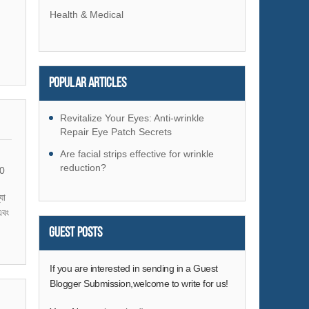
Health & Medical
Popular articles
Revitalize Your Eyes: Anti-wrinkle
Repair Eye Patch Secrets
Are facial strips effective for wrinkle
reduction?
0
যা
এবং
Guest Posts
If you are interested in sending in a Guest
Blogger Submission,welcome to write for us!