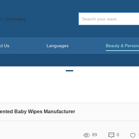
ct Us
Languages
Beauty & Person
scented Baby Wipes Manufacturer
89
0