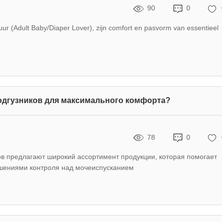
90
0
ur (Adult Baby/Diaper Lover), zijn comfort en pasvorm van essentieel
одгузников для максимального комфорта?
78
0
в предлагают широкий ассортимент продукции, которая помогает
ушениями контроля над мочеиспусканием