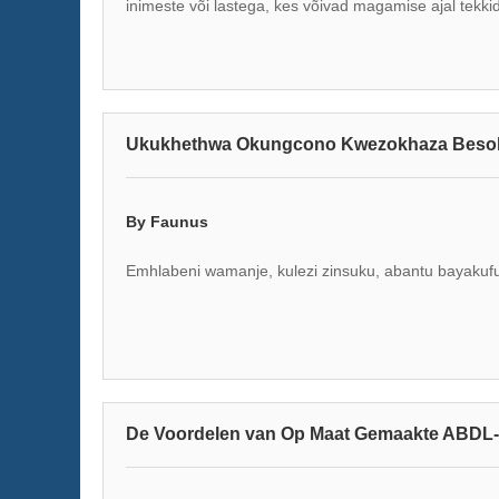
inimeste või lastega, kes võivad magamise ajal tekki
Ukukhethwa Okungcono Kwezokhaza Beso
By Faunus
Emhlabeni wamanje, kulezi zinsuku, abantu bayaku
De Voordelen van Op Maat Gemaakte ABDL-