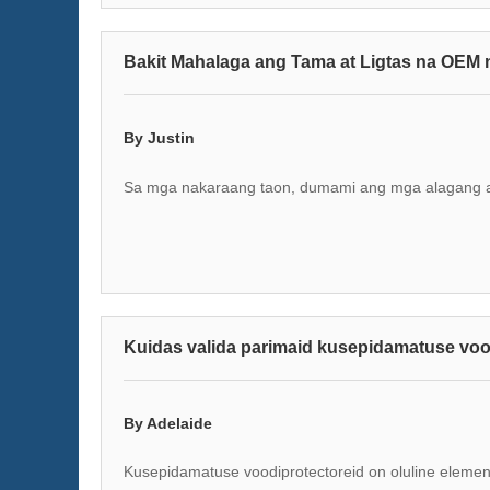
Bakit Mahalaga ang Tama at Ligtas na OEM n
By Justin
Sa mga nakaraang taon, dumami ang mga alagang as
Kuidas valida parimaid kusepidamatuse vo
By Adelaide
Kusepidamatuse voodiprotectoreid on oluline element