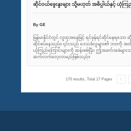
By GE
မြန်မာနိုင်ငံတွင် လူထုအနေဖြင့် ရင်ခုန်ရင်ဆိုင်နေရသော ဆိ
ဆိုင်စပ်နေသည်။ ၎င်းသည် ဒေသခံလူများ၏ ဘဝကို အထိခိုက
ယုံကြည်ကြောင်းများကို ဆန်းစစ်ပြီး၊ ဤအခက်အခဲများ
ဆက်လက်လေ့လာမည်ဖြစ်သည်။
170 results, Total 17 Pages