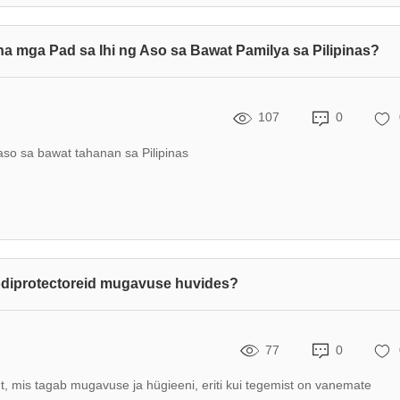
a mga Pad sa Ihi ng Aso sa Bawat Pamilya sa Pilipinas?
107
0
o sa bawat tahanan sa Pilipinas
odiprotectoreid mugavuse huvides?
77
0
, mis tagab mugavuse ja hügieeni, eriti kui tegemist on vanemate